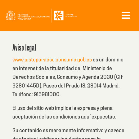
Skip
to
main
content
Aviso legal
www.justoparaeso.consumo.gob.es
es un dominio
en internet de la titularidad del Ministerio de
Derechos Sociales, Consumo y Agenda 2030 (CIF
S2801445D). Paseo del Prado 18, 28014 Madrid.
Teléfono: 915961000.
El uso del sitio web implica la expresa y plena
aceptación de las condiciones aquí expuestas.
Su contenido es meramente informativo y carece
de efectos jurídicos vinculantes para la